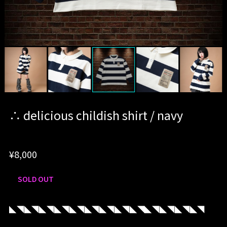
∴ delicious childish shirt / navy
¥8,000
SOLD OUT
◣◥◣◥◣◥◣◥◣◥◣◥◣◥◣◥◣◥◣◥◣◥◣◥◣◥