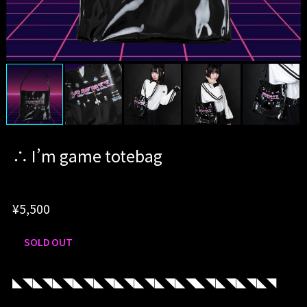
∴ I’m game totebag
¥5,500
SOLD OUT
◣◥◣◥◣◥◣◥◣◥◣◥◣◥◣◥◣◥◣◥◣◥◣◥◣◥