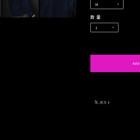
数量
International 
Add
日本国内に