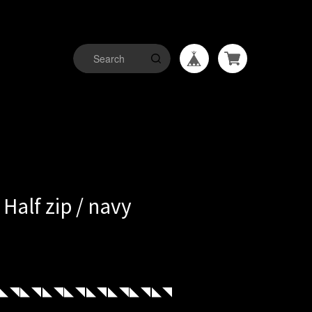
 Half zip / navy
◣◥◣◥◣◥◣◥◣◥◣◥◣◥◣◥