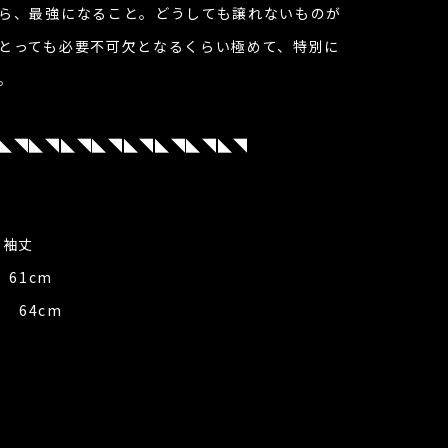
ら、最強になること。どうしても譲れないものが
とっても必要不可欠となるくらい極めて、特別に
。
◣◥◣◥◣◥◣◥◣◥◣◥◣◥◣◥
袖丈
 61cm
m 64cm