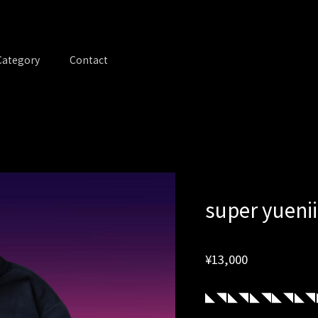
Category
Contact
super yuenii
¥13,000
◣◥◣◥◣◥◣◥◣◥